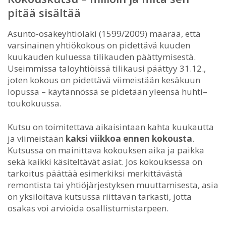
pitää sisältää
Asunto-osakeyhtiölaki (1599/2009) määrää, että
varsinainen yhtiökokous on pidettävä kuuden
kuukauden kuluessa tilikauden päättymisestä.
Useimmissa taloyhtiöissä tilikausi päättyy 31.12.,
joten kokous on pidettävä viimeistään kesäkuun
lopussa – käytännössä se pidetään yleensä huhti–
toukokuussa.
Kutsu on toimitettava aikaisintaan kahta kuukautta
ja viimeistään
kaksi viikkoa ennen kokousta
.
Kutsussa on mainittava kokouksen aika ja paikka
sekä kaikki käsiteltävät asiat. Jos kokouksessa on
tarkoitus päättää esimerkiksi merkittävästä
remontista tai yhtiöjärjestyksen muuttamisesta, asia
on yksilöitävä kutsussa riittävän tarkasti, jotta
osakas voi arvioida osallistumistarpeen.