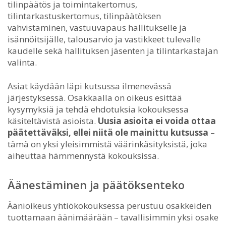
tilinpäätös ja toimintakertomus,
tilintarkastuskertomus, tilinpäätöksen
vahvistaminen, vastuuvapaus hallitukselle ja
isännöitsijälle, talousarvio ja vastikkeet tulevalle
kaudelle sekä hallituksen jäsenten ja tilintarkastajan
valinta.
Asiat käydään läpi kutsussa ilmenevässä
järjestyksessä. Osakkaalla on oikeus esittää
kysymyksiä ja tehdä ehdotuksia kokouksessa
käsiteltävistä asioista.
Uusia asioita ei voida ottaa
päätettäväksi, ellei niitä ole mainittu kutsussa
–
tämä on yksi yleisimmistä väärinkäsityksistä, joka
aiheuttaa hämmennystä kokouksissa.
Äänestäminen ja päätöksenteko
Äänioikeus yhtiökokouksessa perustuu osakkeiden
tuottamaan äänimäärään – tavallisimmin yksi osake