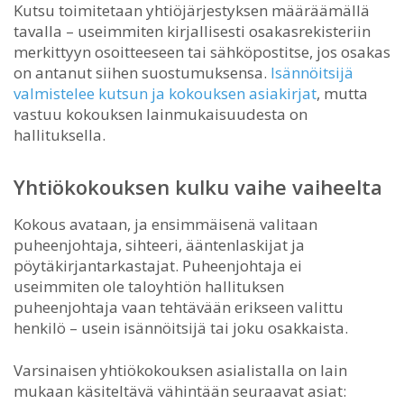
Kutsu toimitetaan yhtiöjärjestyksen määräämällä
tavalla – useimmiten kirjallisesti osakasrekisteriin
merkittyyn osoitteeseen tai sähköpostitse, jos osakas
on antanut siihen suostumuksensa.
Isännöitsijä
valmistelee kutsun ja kokouksen asiakirjat
, mutta
vastuu kokouksen lainmukaisuudesta on
hallituksella.
Yhtiökokouksen kulku vaihe vaiheelta
Kokous avataan, ja ensimmäisenä valitaan
puheenjohtaja, sihteeri, ääntenlaskijat ja
pöytäkirjantarkastajat. Puheenjohtaja ei
useimmiten ole taloyhtiön hallituksen
puheenjohtaja vaan tehtävään erikseen valittu
henkilö – usein isännöitsijä tai joku osakkaista.
Varsinaisen yhtiökokouksen asialistalla on lain
mukaan käsiteltävä vähintään seuraavat asiat: