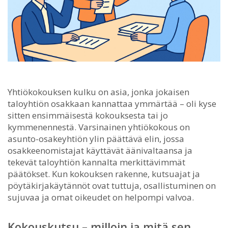
Yhtiökokouksen kulku on asia, jonka jokaisen
taloyhtiön osakkaan kannattaa ymmärtää – oli kyse
sitten ensimmäisestä kokouksesta tai jo
kymmenennestä.
Varsinainen yhtiökokous on
asunto-osakeyhtiön ylin päättävä elin, jossa
osakkeenomistajat käyttävät äänivaltaansa ja
tekevät taloyhtiön kannalta merkittävimmät
päätökset. Kun kokouksen rakenne, kutsuajat ja
pöytäkirjakäytännöt ovat tuttuja, osallistuminen on
sujuvaa ja omat oikeudet on helpompi valvoa.
Kokouskutsu – milloin ja mitä sen