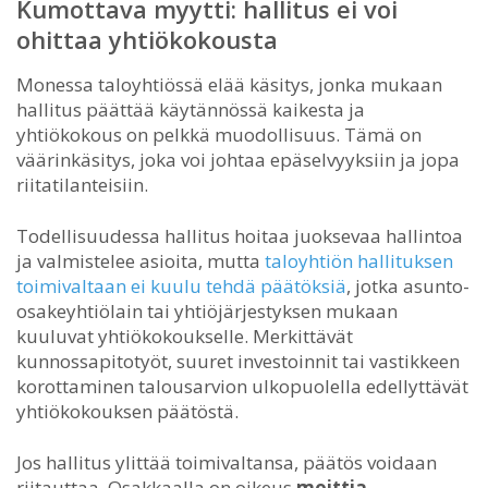
Kumottava myytti: hallitus ei voi
ohittaa yhtiökokousta
Monessa taloyhtiössä elää käsitys, jonka mukaan
hallitus päättää käytännössä kaikesta ja
yhtiökokous on pelkkä muodollisuus. Tämä on
väärinkäsitys, joka voi johtaa epäselvyyksiin ja jopa
riitatilanteisiin.
Todellisuudessa hallitus hoitaa juoksevaa hallintoa
ja valmistelee asioita, mutta
taloyhtiön hallituksen
toimivaltaan ei kuulu tehdä päätöksiä
, jotka asunto-
osakeyhtiölain tai yhtiöjärjestyksen mukaan
kuuluvat yhtiökokoukselle. Merkittävät
kunnossapitotyöt, suuret investoinnit tai vastikkeen
korottaminen talousarvion ulkopuolella edellyttävät
yhtiökokouksen päätöstä.
Jos hallitus ylittää toimivaltansa, päätös voidaan
riitauttaa. Osakkaalla on oikeus
moittia