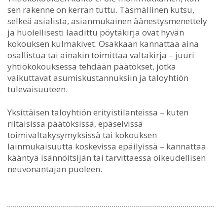
sen rakenne on kerran tuttu. Täsmällinen kutsu,
selkeä asialista, asianmukainen äänestysmenettely
ja huolellisesti laadittu pöytäkirja ovat hyvän
kokouksen kulmakivet. Osakkaan kannattaa aina
osallistua tai ainakin toimittaa valtakirja – juuri
yhtiökokouksessa tehdään päätökset, jotka
vaikuttavat asumiskustannuksiin ja taloyhtiön
tulevaisuuteen.
Yksittäisen taloyhtiön erityistilanteissa – kuten
riitaisissa päätöksissä, epäselvissä
toimivaltakysymyksissä tai kokouksen
lainmukaisuutta koskevissa epäilyissä – kannattaa
kääntyä isännöitsijän tai tarvittaessa oikeudellisen
neuvonantajan puoleen.