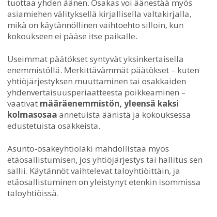
tuottaa yhden äänen. Osakas voi äänestää myös
asiamiehen välityksellä kirjallisella valtakirjalla,
mikä on käytännöllinen vaihtoehto silloin, kun
kokoukseen ei pääse itse paikalle.
Useimmat päätökset syntyvät yksinkertaisella
enemmistöllä. Merkittävämmät päätökset – kuten
yhtiöjärjestyksen muuttaminen tai osakkaiden
yhdenvertaisuusperiaatteesta poikkeaminen –
vaativat
määräenemmistön, yleensä kaksi
kolmasosaa
annetuista äänistä ja kokouksessa
edustetuista osakkeista.
Asunto-osakeyhtiölaki mahdollistaa myös
etäosallistumisen, jos yhtiöjärjestys tai hallitus sen
sallii. Käytännöt vaihtelevat taloyhtiöittäin, ja
etäosallistuminen on yleistynyt etenkin isommissa
taloyhtiöissä.