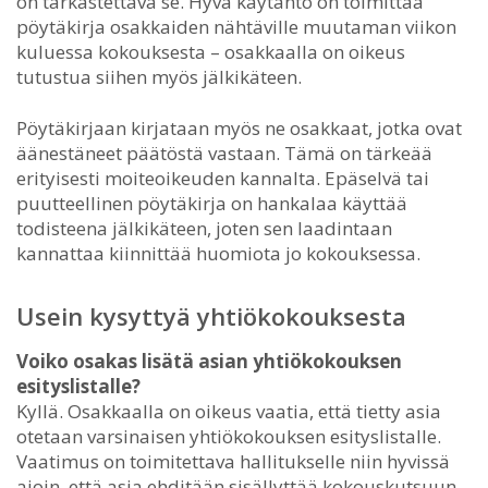
on tarkastettava se. Hyvä käytäntö on toimittaa
pöytäkirja osakkaiden nähtäville muutaman viikon
kuluessa kokouksesta – osakkaalla on oikeus
tutustua siihen myös jälkikäteen.
Pöytäkirjaan kirjataan myös ne osakkaat, jotka ovat
äänestäneet päätöstä vastaan. Tämä on tärkeää
erityisesti moiteoikeuden kannalta. Epäselvä tai
puutteellinen pöytäkirja on hankalaa käyttää
todisteena jälkikäteen, joten sen laadintaan
kannattaa kiinnittää huomiota jo kokouksessa.
Usein kysyttyä yhtiökokouksesta
Voiko osakas lisätä asian yhtiökokouksen
esityslistalle?
Kyllä. Osakkaalla on oikeus vaatia, että tietty asia
otetaan varsinaisen yhtiökokouksen esityslistalle.
Vaatimus on toimitettava hallitukselle niin hyvissä
ajoin, että asia ehditään sisällyttää kokouskutsuun.