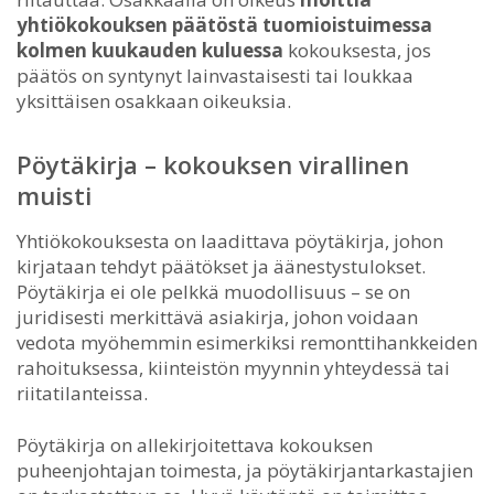
yhtiökokouksen päätöstä tuomioistuimessa
kolmen kuukauden kuluessa
kokouksesta, jos
päätös on syntynyt lainvastaisesti tai loukkaa
yksittäisen osakkaan oikeuksia.
Pöytäkirja – kokouksen virallinen
muisti
Yhtiökokouksesta on laadittava pöytäkirja, johon
kirjataan tehdyt päätökset ja äänestystulokset.
Pöytäkirja ei ole pelkkä muodollisuus – se on
juridisesti merkittävä asiakirja, johon voidaan
vedota myöhemmin esimerkiksi remonttihankkeiden
rahoituksessa, kiinteistön myynnin yhteydessä tai
riitatilanteissa.
Pöytäkirja on allekirjoitettava kokouksen
puheenjohtajan toimesta, ja pöytäkirjantarkastajien