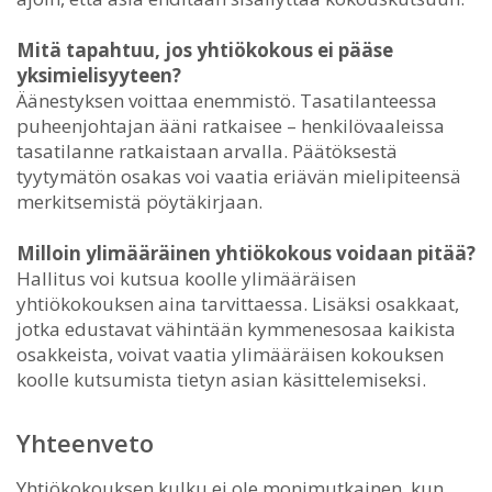
Mitä tapahtuu, jos yhtiökokous ei pääse
yksimielisyyteen?
Äänestyksen voittaa enemmistö. Tasatilanteessa
puheenjohtajan ääni ratkaisee – henkilövaaleissa
tasatilanne ratkaistaan arvalla. Päätöksestä
tyytymätön osakas voi vaatia eriävän mielipiteensä
merkitsemistä pöytäkirjaan.
Milloin ylimääräinen yhtiökokous voidaan pitää?
Hallitus voi kutsua koolle ylimääräisen
yhtiökokouksen aina tarvittaessa. Lisäksi osakkaat,
jotka edustavat vähintään kymmenesosaa kaikista
osakkeista, voivat vaatia ylimääräisen kokouksen
koolle kutsumista tietyn asian käsittelemiseksi.
Yhteenveto
Yhtiökokouksen kulku ei ole monimutkainen, kun