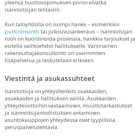
yleensä huoltosopimuksen piiriin eivätkä
isännöitsijän tehtäviin.
Kun taloyhtiöllä on isompi hanke – esimerkiksi
putkiremontti
tai julkisivusaneeraus – isännöitsijän
rooli on koordinoida prosessia, hankkia tarjoukset ja
esitellä vaihtoehdot hallitukselle. Varsinainen
rakennuttajakonsultointi on useimmiten
lisäpalvelua ja laskutetaan erikseen.
Viestintä ja asukassuhteet
Isännöitsijä on yhteyshenkilö osakkaiden,
asukkaiden ja hallituksen välillä. Asukkaiden
yhteydenottoihin vastaaminen, muuttotarkastukset
ja isännöitsijäntodistuksen antaminen
asuntokauppojen yhteydessä ovat tyypillisiä
peruspalvelutehtäviä.