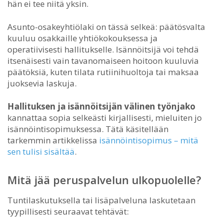
hän ei tee niitä yksin.
Asunto-osakeyhtiölaki on tässä selkeä: päätösvalta
kuuluu osakkaille yhtiökokouksessa ja
operatiivisesti hallitukselle. Isännöitsijä voi tehdä
itsenäisesti vain tavanomaiseen hoitoon kuuluvia
päätöksiä, kuten tilata rutiinihuoltoja tai maksaa
juoksevia laskuja.
Hallituksen ja isännöitsijän välinen työnjako
kannattaa sopia selkeästi kirjallisesti, mieluiten jo
isännöintisopimuksessa. Tätä käsitellään
tarkemmin artikkelissa
isännöintisopimus – mitä
sen tulisi sisältää
.
Mitä jää peruspalvelun ulkopuolelle?
Tuntilaskutuksella tai lisäpalveluna laskutetaan
tyypillisesti seuraavat tehtävät: