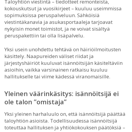
Taloyhtiön viestintä – tiedotteet remonteista,
kokouskutsut ja vuosikirjeet – kuuluu useimmissa
sopimuksissa peruspalveluun. Sähköisiä
viestintäkanavia ja asukasportaaleja tarjoavat
nykyisin monet toimistot, ja ne voivat sisältyä
peruspakettiin tai olla lisäpalvelu.
Yksi usein unohdettu tehtävä on häiriöilmoitusten
käsittely. Naapureiden väliset riidat ja
järjestyshäiriöt kuuluvat isännöitsijän käsiteltäviin
asioihin, vaikka varsinainen ratkaisu kuuluu
hallitukselle tai viime kädessä viranomaisille.
Yleinen väärinkäsitys: isännöitsijä ei
ole talon ”omistaja”
Yksi yleinen harhaluulo on, että isännöitsijä päättää
taloyhtiön asioista. Todellisuudessa isännöitsijä
toteuttaa hallituksen ja yhtiökokouksen päätöksiä –