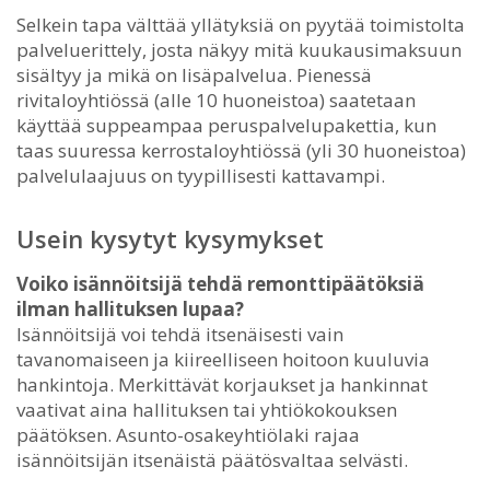
Selkein tapa välttää yllätyksiä on pyytää toimistolta
palveluerittely, josta näkyy mitä kuukausimaksuun
sisältyy ja mikä on lisäpalvelua. Pienessä
rivitaloyhtiössä (alle 10 huoneistoa) saatetaan
käyttää suppeampaa peruspalvelupakettia, kun
taas suuressa kerrostaloyhtiössä (yli 30 huoneistoa)
palvelulaajuus on tyypillisesti kattavampi.
Usein kysytyt kysymykset
Voiko isännöitsijä tehdä remonttipäätöksiä
ilman hallituksen lupaa?
Isännöitsijä voi tehdä itsenäisesti vain
tavanomaiseen ja kiireelliseen hoitoon kuuluvia
hankintoja. Merkittävät korjaukset ja hankinnat
vaativat aina hallituksen tai yhtiökokouksen
päätöksen. Asunto-osakeyhtiölaki rajaa
isännöitsijän itsenäistä päätösvaltaa selvästi.