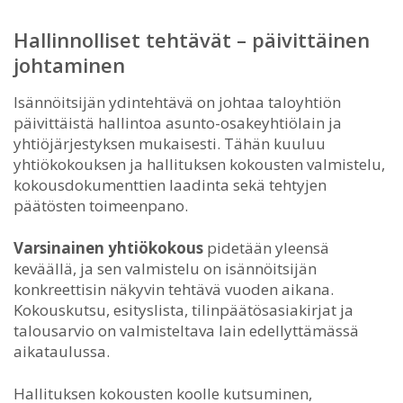
Hallinnolliset tehtävät – päivittäinen
johtaminen
Isännöitsijän ydintehtävä on johtaa taloyhtiön
päivittäistä hallintoa asunto-osakeyhtiölain ja
yhtiöjärjestyksen mukaisesti. Tähän kuuluu
yhtiökokouksen ja hallituksen kokousten valmistelu,
kokousdokumenttien laadinta sekä tehtyjen
päätösten toimeenpano.
Varsinainen yhtiökokous
pidetään yleensä
keväällä, ja sen valmistelu on isännöitsijän
konkreettisin näkyvin tehtävä vuoden aikana.
Kokouskutsu, esityslista, tilinpäätösasiakirjat ja
talousarvio on valmisteltava lain edellyttämässä
aikataulussa.
Hallituksen kokousten koolle kutsuminen,