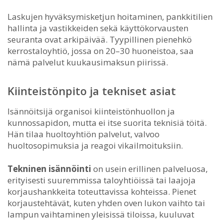
Laskujen hyväksymisketjun hoitaminen, pankkitilien
hallinta ja vastikkeiden sekä käyttökorvausten
seuranta ovat arkipäivää. Tyypillinen pienehkö
kerrostaloyhtiö, jossa on 20–30 huoneistoa, saa
nämä palvelut kuukausimaksun piirissä.
Kiinteistönpito ja tekniset asiat
Isännöitsijä organisoi kiinteistönhuollon ja
kunnossapidon, mutta ei itse suorita teknisiä töitä.
Hän tilaa huoltoyhtiön palvelut, valvoo
huoltosopimuksia ja reagoi vikailmoituksiin.
Tekninen isännöinti
on usein erillinen palveluosa,
erityisesti suuremmissa taloyhtiöissä tai laajoja
korjaushankkeita toteuttavissa kohteissa. Pienet
korjaustehtävät, kuten yhden oven lukon vaihto tai
lampun vaihtaminen yleisissä tiloissa, kuuluvat