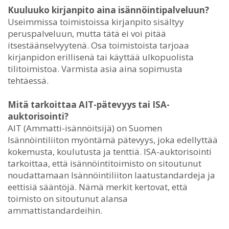
Kuuluuko kirjanpito aina isännöintipalveluun?
Useimmissa toimistoissa kirjanpito sisältyy
peruspalveluun, mutta tätä ei voi pitää
itsestäänselvyytenä. Osa toimistoista tarjoaa
kirjanpidon erillisenä tai käyttää ulkopuolista
tilitoimistoa. Varmista asia aina sopimusta
tehtäessä.
Mitä tarkoittaa AIT-pätevyys tai ISA-
auktorisointi?
AIT (Ammatti-isännöitsijä) on Suomen
Isännöintiliiton myöntämä pätevyys, joka edellyttää
kokemusta, koulutusta ja tenttiä. ISA-auktorisointi
tarkoittaa, että isännöintitoimisto on sitoutunut
noudattamaan Isännöintiliiton laatustandardeja ja
eettisiä sääntöjä. Nämä merkit kertovat, että
toimisto on sitoutunut alansa
ammattistandardeihin.