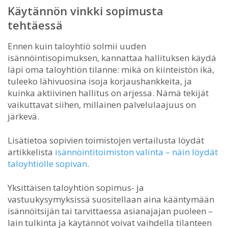
Käytännön vinkki sopimusta
tehtäessä
Ennen kuin taloyhtiö solmii uuden
isännöintisopimuksen, kannattaa hallituksen käydä
läpi oma taloyhtiön tilanne: mikä on kiinteistön ikä,
tuleeko lähivuosina isoja korjaushankkeita, ja
kuinka aktiivinen hallitus on arjessa. Nämä tekijät
vaikuttavat siihen, millainen palvelulaajuus on
järkevä.
Lisätietoa sopivien toimistojen vertailusta löydät
artikkelista
isännöintitoimiston valinta – näin löydät
taloyhtiölle sopivan
.
Yksittäisen taloyhtiön sopimus- ja
vastuukysymyksissä suositellaan aina kääntymään
isännöitsijän tai tarvittaessa asianajajan puoleen –
lain tulkinta ja käytännöt voivat vaihdella tilanteen