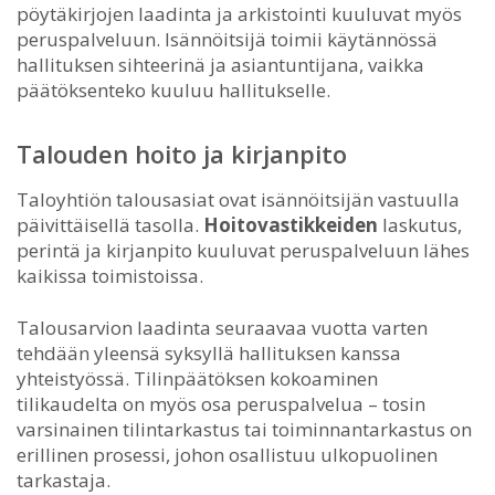
pöytäkirjojen laadinta ja arkistointi kuuluvat myös
peruspalveluun. Isännöitsijä toimii käytännössä
hallituksen sihteerinä ja asiantuntijana, vaikka
päätöksenteko kuuluu hallitukselle.
Talouden hoito ja kirjanpito
Taloyhtiön talousasiat ovat isännöitsijän vastuulla
päivittäisellä tasolla.
Hoitovastikkeiden
laskutus,
perintä ja kirjanpito kuuluvat peruspalveluun lähes
kaikissa toimistoissa.
Talousarvion laadinta seuraavaa vuotta varten
tehdään yleensä syksyllä hallituksen kanssa
yhteistyössä. Tilinpäätöksen kokoaminen
tilikaudelta on myös osa peruspalvelua – tosin
varsinainen tilintarkastus tai toiminnantarkastus on
erillinen prosessi, johon osallistuu ulkopuolinen
tarkastaja.