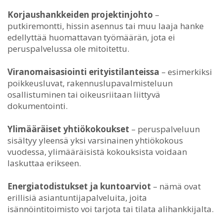
Korjaushankkeiden projektinjohto
–
putkiremontti, hissin asennus tai muu laaja hanke
edellyttää huomattavan työmäärän, jota ei
peruspalvelussa ole mitoitettu.
Viranomaisasiointi erityistilanteissa
– esimerkiksi
poikkeusluvat, rakennuslupavalmisteluun
osallistuminen tai oikeusriitaan liittyvä
dokumentointi.
Ylimääräiset yhtiökokoukset
– peruspalveluun
sisältyy yleensä yksi varsinainen yhtiökokous
vuodessa, ylimääräisistä kokouksista voidaan
laskuttaa erikseen.
Energiatodistukset ja kuntoarviot
– nämä ovat
erillisiä asiantuntijapalveluita, joita
isännöintitoimisto voi tarjota tai tilata alihankkijalta.