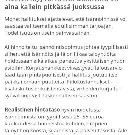
aina kallein pitkässä juoksussa
Monet hallitukset ajattelevat, että isännöinnissä voi
säästää valitsemalla edullisimman tarjoajan.
Todellisuus on usein päinvastainen.
Alihinnoiteltu isännöintisopimus johtaa tyypillisesti
siihen, että isännöitsijällä on liikaa taloyhtiöitä
hoidossaan eikä aikaa paneutua yksittäisen yhtiön
asioihin. Korjaushankkeet viivästyvät, talousarvio
laaditaan pintapuolisesti ja hallitus joutuu itse
paikkailemaan puutteita. Piilokustannukset –
lisälaskutus erikoistehtävistä, virheiden korjailu –
syövät nopeasti laskennallisen säästön.
Realistinen hintataso
hyvin hoidetusta
isännöinnistä on tyypillisesti 25–55 euroa
kuukaudessa huoneistoa kohden, riippuen
taloyhtiön koosta, sijainnista ja palvelutasosta. Alle