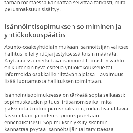
tämän mentäessä kannattaa selvittää tarkasti, mitä
perusmaksuun sisältyy.
Isännöintisopimuksen solmiminen ja
yhtiökokouspäätös
Asunto-osakeyhtiölain mukaan isännöitsijän valitsee
hallitus, ellei yhtiöjärjestyksessä toisin määrätä.
Käytännössä merkittävä isännöintitoimiston vaihto
on kuitenkin hyvä esitellä yhtiökokoukselle tai
informoida osakkaille riittävän ajoissa – avoimuus
lisää luottamusta hallituksen toimintaan.
Isännöintisopimuksessa on tärkeää sopia selkeästi:
sopimuskauden pituus, irtisanomisaika, mitä
palveluita kuuluu perusmaksuun, miten lisätehtäviä
laskutetaan, ja miten sopimus puretaan
ennenaikaisesti. Sopimuksen yksityiskohtiin
kannattaa pyytää isännöitsijän tai tarvittaessa