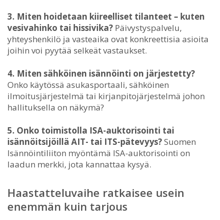
3. Miten hoidetaan kiireelliset tilanteet – kuten
vesivahinko tai hissivika?
Päivystyspalvelu,
yhteyshenkilö ja vasteaika ovat konkreettisia asioita
joihin voi pyytää selkeät vastaukset.
4. Miten sähköinen isännöinti on järjestetty?
Onko käytössä asukasportaali, sähköinen
ilmoitusjärjestelmä tai kirjanpitojärjestelmä johon
hallituksella on näkymä?
5. Onko toimistolla ISA-auktorisointi tai
isännöitsijöillä AIT- tai ITS-pätevyys?
Suomen
Isännöintiliiton myöntämä ISA-auktorisointi on
laadun merkki, jota kannattaa kysyä.
Haastatteluvaihe ratkaisee usein
enemmän kuin tarjous