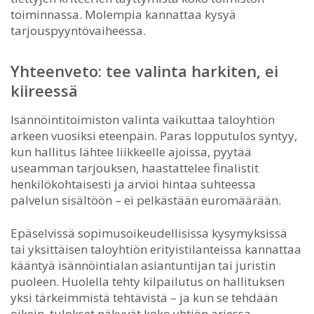
toiminnassa. Molempia kannattaa kysyä
tarjouspyyntövaiheessa.
Yhteenveto: tee valinta harkiten, ei
kiireessä
Isännöintitoimiston valinta vaikuttaa taloyhtiön
arkeen vuosiksi eteenpäin. Paras lopputulos syntyy,
kun hallitus lähtee liikkeelle ajoissa, pyytää
useamman tarjouksen, haastattelee finalistit
henkilökohtaisesti ja arvioi hintaa suhteessa
palvelun sisältöön – ei pelkästään euromäärään.
Epäselvissä sopimusoikeudellisissa kysymyksissä
tai yksittäisen taloyhtiön erityistilanteissa kannattaa
kääntyä isännöintialan asiantuntijan tai juristin
puoleen. Huolella tehty kilpailutus on hallituksen
yksi tärkeimmistä tehtävistä – ja kun se tehdään
oikein, tulokset näkyvät koko yhtiön arjessa.