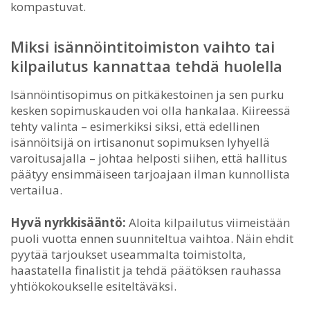
kompastuvat.
Miksi isännöintitoimiston vaihto tai
kilpailutus kannattaa tehdä huolella
Isännöintisopimus on pitkäkestoinen ja sen purku
kesken sopimuskauden voi olla hankalaa. Kiireessä
tehty valinta – esimerkiksi siksi, että edellinen
isännöitsijä on irtisanonut sopimuksen lyhyellä
varoitusajalla – johtaa helposti siihen, että hallitus
päätyy ensimmäiseen tarjoajaan ilman kunnollista
vertailua.
Hyvä nyrkkisääntö:
Aloita kilpailutus viimeistään
puoli vuotta ennen suunniteltua vaihtoa. Näin ehdit
pyytää tarjoukset useammalta toimistolta,
haastatella finalistit ja tehdä päätöksen rauhassa
yhtiökokoukselle esiteltäväksi.