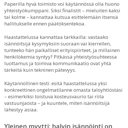
Paperilla hyvä toimisto voi käytännössä olla huono
yhteistyökumppani. Siksi finalistit – mieluiten kaksi
tai kolme – kannattaa kutsua esittelemään itsensä
hallitukselle ennen päätöksentekoa.
Haastattelussa kannattaa tarkkailla: vastaako
isännöitsijä kysymyksiin suoraan vai kierrellen,
tunteeko hän paikalliset erityispiirteet, ja millainen
henkilökemia syntyy? Pitkässä yhteistyösuhteessa
luottamus ja toimiva kommunikaatio ovat yhtä
tärkeitä kuin tekninen pätevyys.
Käytännöllinen testi: esitä haastattelussa yksi
konkreettinen ongelmatilanne omasta taloyhtiöstäsi
– esimerkiksi toistuva kosteusvaurio tai riita
vastuunjaosta – ja kuuntele, miten isännöitsijä
lähestyy asiaa.
Yleinen myytti: halvin isännöinti on