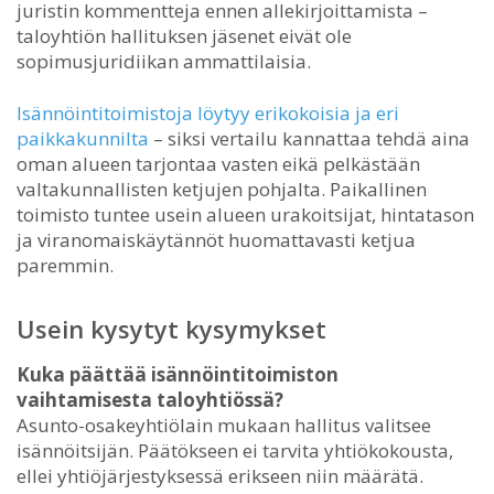
juristin kommentteja ennen allekirjoittamista –
taloyhtiön hallituksen jäsenet eivät ole
sopimusjuridiikan ammattilaisia.
Isännöintitoimistoja löytyy erikokoisia ja eri
paikkakunnilta
– siksi vertailu kannattaa tehdä aina
oman alueen tarjontaa vasten eikä pelkästään
valtakunnallisten ketjujen pohjalta. Paikallinen
toimisto tuntee usein alueen urakoitsijat, hintatason
ja viranomaiskäytännöt huomattavasti ketjua
paremmin.
Usein kysytyt kysymykset
Kuka päättää isännöintitoimiston
vaihtamisesta taloyhtiössä?
Asunto-osakeyhtiölain mukaan hallitus valitsee
isännöitsijän. Päätökseen ei tarvita yhtiökokousta,
ellei yhtiöjärjestyksessä erikseen niin määrätä.