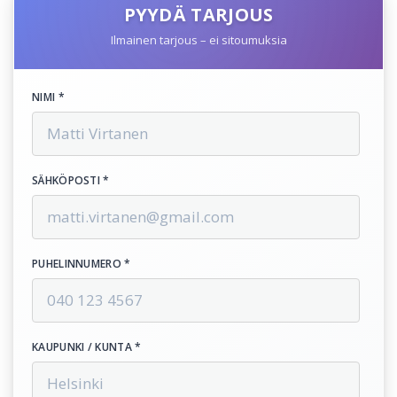
PYYDÄ TARJOUS
Ilmainen tarjous – ei sitoumuksia
NIMI *
SÄHKÖPOSTI *
PUHELINNUMERO *
KAUPUNKI / KUNTA *