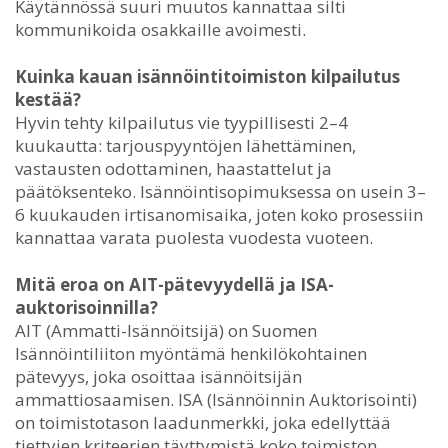
Käytännössä suuri muutos kannattaa silti
kommunikoida osakkaille avoimesti.
Kuinka kauan isännöintitoimiston kilpailutus
kestää?
Hyvin tehty kilpailutus vie tyypillisesti 2–4
kuukautta: tarjouspyyntöjen lähettäminen,
vastausten odottaminen, haastattelut ja
päätöksenteko. Isännöintisopimuksessa on usein 3–
6 kuukauden irtisanomisaika, joten koko prosessiin
kannattaa varata puolesta vuodesta vuoteen.
Mitä eroa on AIT-pätevyydellä ja ISA-
auktorisoinnilla?
AIT (Ammatti-Isännöitsijä) on Suomen
Isännöintiliiton myöntämä henkilökohtainen
pätevyys, joka osoittaa isännöitsijän
ammattiosaamisen. ISA (Isännöinnin Auktorisointi)
on toimistotason laadunmerkki, joka edellyttää
tiettyjen kriteerien täyttymistä koko toimiston