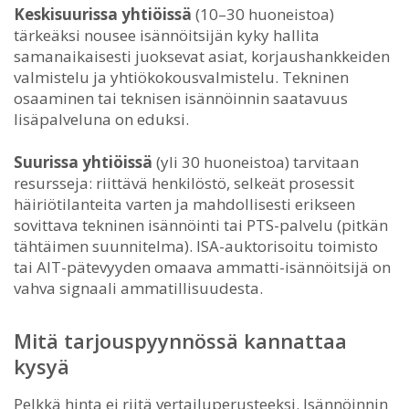
Keskisuurissa yhtiöissä
(10–30 huoneistoa)
tärkeäksi nousee isännöitsijän kyky hallita
samanaikaisesti juoksevat asiat, korjaushankkeiden
valmistelu ja yhtiökokousvalmistelu. Tekninen
osaaminen tai teknisen isännöinnin saatavuus
lisäpalveluna on eduksi.
Suurissa yhtiöissä
(yli 30 huoneistoa) tarvitaan
resursseja: riittävä henkilöstö, selkeät prosessit
häiriötilanteita varten ja mahdollisesti erikseen
sovittava tekninen isännöinti tai PTS-palvelu (pitkän
tähtäimen suunnitelma). ISA-auktorisoitu toimisto
tai AIT-pätevyyden omaava ammatti-isännöitsijä on
vahva signaali ammatillisuudesta.
Mitä tarjouspyynnössä kannattaa
kysyä
Pelkkä hinta ei riitä vertailuperusteeksi. Isännöinnin