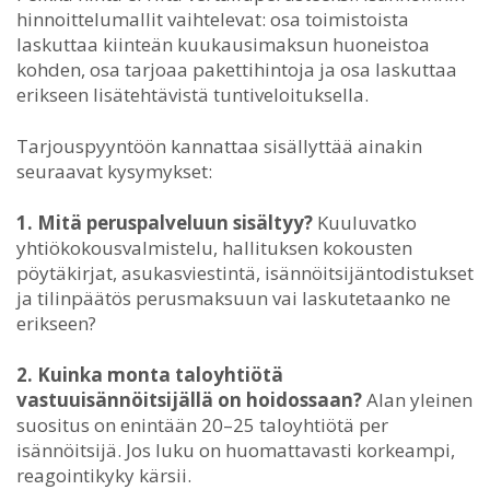
hinnoittelumallit vaihtelevat: osa toimistoista
laskuttaa kiinteän kuukausimaksun huoneistoa
kohden, osa tarjoaa pakettihintoja ja osa laskuttaa
erikseen lisätehtävistä tuntiveloituksella.
Tarjouspyyntöön kannattaa sisällyttää ainakin
seuraavat kysymykset:
1. Mitä peruspalveluun sisältyy?
Kuuluvatko
yhtiökokousvalmistelu, hallituksen kokousten
pöytäkirjat, asukasviestintä, isännöitsijäntodistukset
ja tilinpäätös perusmaksuun vai laskutetaanko ne
erikseen?
2. Kuinka monta taloyhtiötä
vastuuisännöitsijällä on hoidossaan?
Alan yleinen
suositus on enintään 20–25 taloyhtiötä per
isännöitsijä. Jos luku on huomattavasti korkeampi,
reagointikyky kärsii.