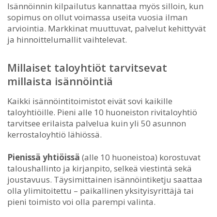
Isännöinnin kilpailutus kannattaa myös silloin, kun
sopimus on ollut voimassa useita vuosia ilman
arviointia. Markkinat muuttuvat, palvelut kehittyvät
ja hinnoittelumallit vaihtelevat.
Millaiset taloyhtiöt tarvitsevat
millaista isännöintiä
Kaikki isännöintitoimistot eivät sovi kaikille
taloyhtiöille. Pieni alle 10 huoneiston rivitaloyhtiö
tarvitsee erilaista palvelua kuin yli 50 asunnon
kerrostaloyhtiö lähiössä.
Pienissä yhtiöissä
(alle 10 huoneistoa) korostuvat
taloushallinto ja kirjanpito, selkeä viestintä sekä
joustavuus. Täysimittainen isännöintiketju saattaa
olla ylimitoitettu – paikallinen yksityisyrittäjä tai
pieni toimisto voi olla parempi valinta.