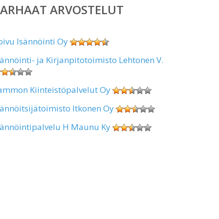
PARHAAT ARVOSTELUT
oivu Isännöinti Oy
sännöinti- ja Kirjanpitotoimisto Lehtonen V.
ammon Kiinteistöpalvelut Oy
sännöitsijätoimisto Itkonen Oy
sännöintipalvelu H Maunu Ky