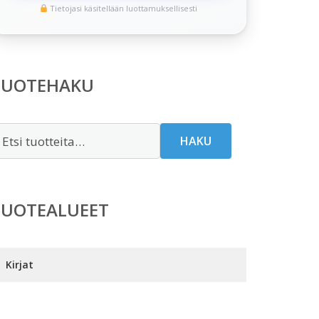
Tietojasi käsitellään luottamuksellisesti
TUOTEHAKU
tsi:
HAKU
TUOTEALUEET
Kirjat