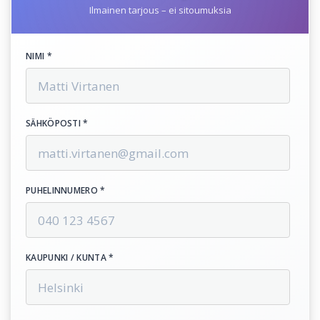
Ilmainen tarjous – ei sitoumuksia
NIMI *
SÄHKÖPOSTI *
PUHELINNUMERO *
KAUPUNKI / KUNTA *