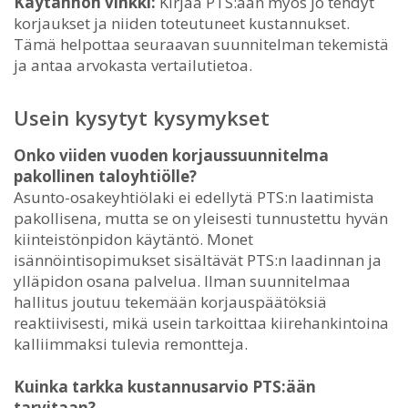
Käytännön vinkki:
Kirjaa PTS:ään myös jo tehdyt
korjaukset ja niiden toteutuneet kustannukset.
Tämä helpottaa seuraavan suunnitelman tekemistä
ja antaa arvokasta vertailutietoa.
Usein kysytyt kysymykset
Onko viiden vuoden korjaussuunnitelma
pakollinen taloyhtiölle?
Asunto-osakeyhtiölaki ei edellytä PTS:n laatimista
pakollisena, mutta se on yleisesti tunnustettu hyvän
kiinteistönpidon käytäntö. Monet
isännöintisopimukset sisältävät PTS:n laadinnan ja
ylläpidon osana palvelua. Ilman suunnitelmaa
hallitus joutuu tekemään korjauspäätöksiä
reaktiivisesti, mikä usein tarkoittaa kiirehankintoina
kalliimmaksi tulevia remontteja.
Kuinka tarkka kustannusarvio PTS:ään
tarvitaan?