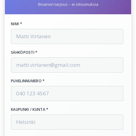
Ilmainen tarjous – ei sitoumuksia
NIMI *
SÄHKÖPOSTI *
PUHELINNUMERO *
KAUPUNKI / KUNTA *