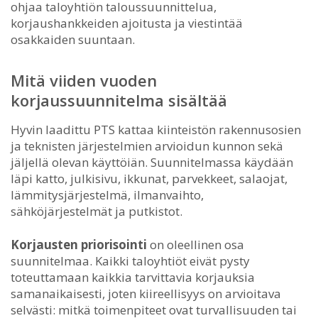
ohjaa taloyhtiön taloussuunnittelua,
korjaushankkeiden ajoitusta ja viestintää
osakkaiden suuntaan.
Mitä viiden vuoden
korjaussuunnitelma sisältää
Hyvin laadittu PTS kattaa kiinteistön rakennusosien
ja teknisten järjestelmien arvioidun kunnon sekä
jäljellä olevan käyttöiän. Suunnitelmassa käydään
läpi katto, julkisivu, ikkunat, parvekkeet, salaojat,
lämmitysjärjestelmä, ilmanvaihto,
sähköjärjestelmät ja putkistot.
Korjausten priorisointi
on oleellinen osa
suunnitelmaa. Kaikki taloyhtiöt eivät pysty
toteuttamaan kaikkia tarvittavia korjauksia
samanaikaisesti, joten kiireellisyys on arvioitava
selvästi: mitkä toimenpiteet ovat turvallisuuden tai