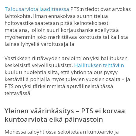
Talousarviota laadittaessa
PTS:n tiedot ovat arvokas
lähtökohta. Ilman ennakoivaa suunnittelua
hoitovastike saatetaan pitää keinotekoisesti
matalana, jolloin suuri korjaushanke edellyttää
myöhemmin joko merkittävää korotusta tai kallista
lainaa lyhyellä varoitusajalla.
Vastikkeen riittävyyden arviointi on yksi hallituksen
keskeisistä velvollisuuksista.
Hallituksen tehtäviin
kuuluu huolehtia siitä, että yhtiön talous pysyy
kestävällä pohjalla myös tulevien vuosien osalta – ja
PTS on yksi tärkeimmistä apuvälineistä tässä
tehtävässä.
Yleinen väärinkäsitys – PTS ei korvaa
kuntoarviota eikä päinvastoin
Monessa taloyhtiössä sekoitetaan kuntoarvio ja