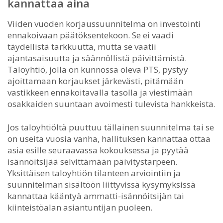
kannattaa aina
Viiden vuoden korjaussuunnitelma on investointi
ennakoivaan päätöksentekoon. Se ei vaadi
täydellistä tarkkuutta, mutta se vaatii
ajantasaisuutta ja säännöllistä päivittämistä.
Taloyhtiö, jolla on kunnossa oleva PTS, pystyy
ajoittamaan korjaukset järkevästi, pitämään
vastikkeen ennakoitavalla tasolla ja viestimään
osakkaiden suuntaan avoimesti tulevista hankkeista.
Jos taloyhtiöltä puuttuu tällainen suunnitelma tai se
on useita vuosia vanha, hallituksen kannattaa ottaa
asia esille seuraavassa kokouksessa ja pyytää
isännöitsijää selvittämään päivitystarpeen.
Yksittäisen taloyhtiön tilanteen arviointiin ja
suunnitelman sisältöön liittyvissä kysymyksissä
kannattaa kääntyä ammatti-isännöitsijän tai
kiinteistöalan asiantuntijan puoleen.