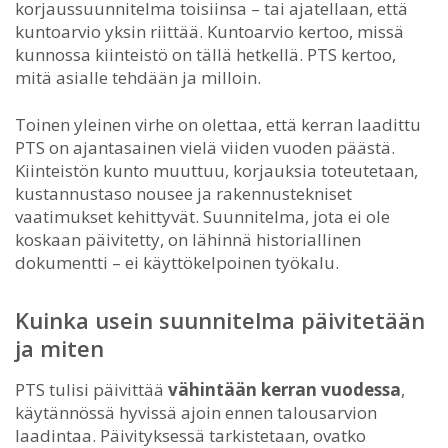
korjaussuunnitelma toisiinsa – tai ajatellaan, että
kuntoarvio yksin riittää. Kuntoarvio kertoo, missä
kunnossa kiinteistö on tällä hetkellä. PTS kertoo,
mitä asialle tehdään ja milloin.
Toinen yleinen virhe on olettaa, että kerran laadittu
PTS on ajantasainen vielä viiden vuoden päästä.
Kiinteistön kunto muuttuu, korjauksia toteutetaan,
kustannustaso nousee ja rakennustekniset
vaatimukset kehittyvät. Suunnitelma, jota ei ole
koskaan päivitetty, on lähinnä historiallinen
dokumentti – ei käyttökelpoinen työkalu.
Kuinka usein suunnitelma päivitetään
ja miten
PTS tulisi päivittää
vähintään kerran vuodessa
,
käytännössä hyvissä ajoin ennen talousarvion
laadintaa. Päivityksessä tarkistetaan, ovatko