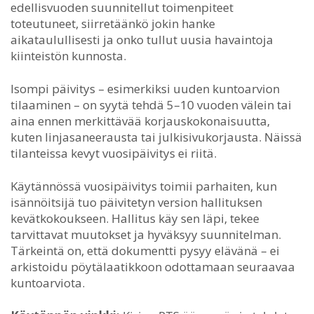
edellisvuoden suunnitellut toimenpiteet
toteutuneet, siirretäänkö jokin hanke
aikataulullisesti ja onko tullut uusia havaintoja
kiinteistön kunnosta.
Isompi päivitys – esimerkiksi uuden kuntoarvion
tilaaminen – on syytä tehdä 5–10 vuoden välein tai
aina ennen merkittävää korjauskokonaisuutta,
kuten linjasaneerausta tai julkisivukorjausta. Näissä
tilanteissa kevyt vuosipäivitys ei riitä.
Käytännössä vuosipäivitys toimii parhaiten, kun
isännöitsijä tuo päivitetyn version hallituksen
kevätkokoukseen. Hallitus käy sen läpi, tekee
tarvittavat muutokset ja hyväksyy suunnitelman.
Tärkeintä on, että dokumentti pysyy elävänä – ei
arkistoidu pöytälaatikkoon odottamaan seuraavaa
kuntoarviota.