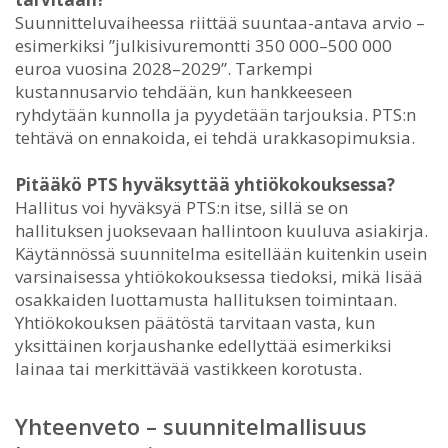
Suunnitteluvaiheessa riittää suuntaa-antava arvio –
esimerkiksi ”julkisivuremontti 350 000–500 000
euroa vuosina 2028–2029”. Tarkempi
kustannusarvio tehdään, kun hankkeeseen
ryhdytään kunnolla ja pyydetään tarjouksia. PTS:n
tehtävä on ennakoida, ei tehdä urakkasopimuksia.
Pitääkö PTS hyväksyttää yhtiökokouksessa?
Hallitus voi hyväksyä PTS:n itse, sillä se on
hallituksen juoksevaan hallintoon kuuluva asiakirja.
Käytännössä suunnitelma esitellään kuitenkin usein
varsinaisessa yhtiökokouksessa tiedoksi, mikä lisää
osakkaiden luottamusta hallituksen toimintaan.
Yhtiökokouksen päätöstä tarvitaan vasta, kun
yksittäinen korjaushanke edellyttää esimerkiksi
lainaa tai merkittävää vastikkeen korotusta.
Yhteenveto – suunnitelmallisuus