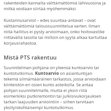
rakenteiden kannalta välttämättömiä lähivuosina ja
mitkä voidaan siirtää myöhemmäksi.
Kustannusarviot – edes suuntaa-antavat – ovat
välttämättömiä taloussuunnittelua varten. Ilman
niitä hallitus ei pysty arvioimaan, onko hoitovastike
riittävällä tasolla tai milloin on syytä alkaa kartuttaa
korjausrahastoa.
Mistä PTS rakentuu
Suunnitelman pohjana on yleensä kuntoarvio tai
kuntotutkimus.
Kuntoarvio
on asiantuntijan
tekemä silmämääräinen tarkastus, jossa arvioidaan
kiinteistön eri osien kunto asteikolla. Se antaa
pohjan suunnitelmalle, mutta ei yksin riitä
esimerkiksi putkiremontin tai julkisivukorjauksen
tarkan laajuuden arviointiin – siihen tarvitaan
yksityiskohtaisempi kuntotutkimus.