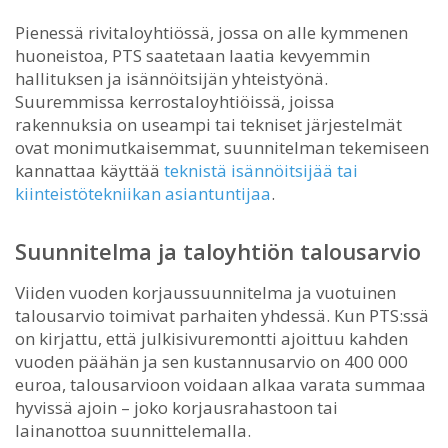
Pienessä rivitaloyhtiössä, jossa on alle kymmenen
huoneistoa, PTS saatetaan laatia kevyemmin
hallituksen ja isännöitsijän yhteistyönä.
Suuremmissa kerrostaloyhtiöissä, joissa
rakennuksia on useampi tai tekniset järjestelmät
ovat monimutkaisemmat, suunnitelman tekemiseen
kannattaa käyttää
teknistä isännöitsijää tai
kiinteistötekniikan asiantuntijaa
.
Suunnitelma ja taloyhtiön talousarvio
Viiden vuoden korjaussuunnitelma ja vuotuinen
talousarvio toimivat parhaiten yhdessä. Kun PTS:ssä
on kirjattu, että julkisivuremontti ajoittuu kahden
vuoden päähän ja sen kustannusarvio on 400 000
euroa, talousarvioon voidaan alkaa varata summaa
hyvissä ajoin – joko korjausrahastoon tai
lainanottoa suunnittelemalla.