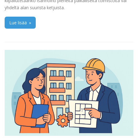
kilpailutetaanko isännöinti pieneltä paikalliselta toimistolta vai
yhdeltä alan suurista ketjuista.
Lue lisää
»