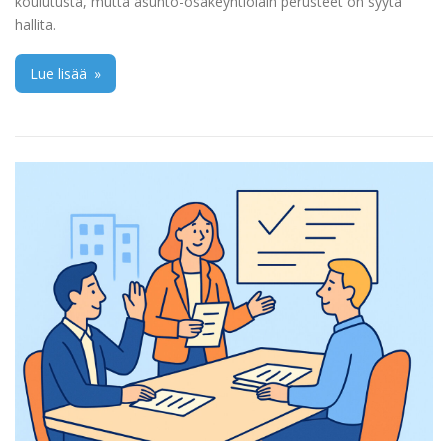
koulutusta, mutta asunto-osakeyhtiölain perusteet on syytä
hallita.
Lue lisää
»