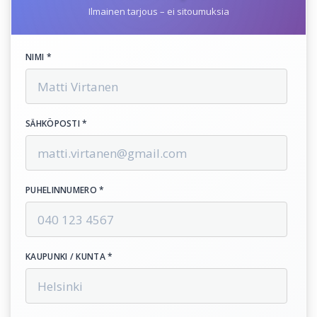
Ilmainen tarjous – ei sitoumuksia
NIMI *
SÄHKÖPOSTI *
PUHELINNUMERO *
KAUPUNKI / KUNTA *