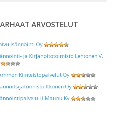
PARHAAT ARVOSTELUT
oivu Isännöinti Oy
sännöinti- ja Kirjanpitotoimisto Lehtonen V.
ammon Kiinteistöpalvelut Oy
sännöitsijätoimisto Itkonen Oy
sännöintipalvelu H Maunu Ky