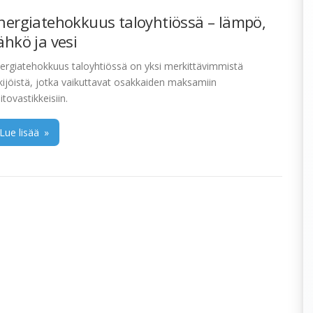
nergiatehokkuus taloyhtiössä – lämpö,
ähkö ja vesi
ergiatehokkuus taloyhtiössä on yksi merkittävimmistä
kijöistä, jotka vaikuttavat osakkaiden maksamiin
itovastikkeisiin.
Lue lisää
»