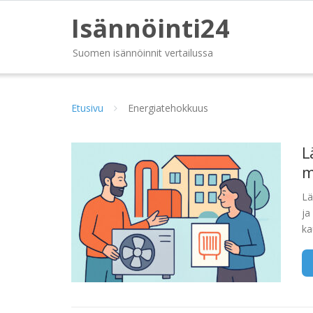
Isännöinti24
Suomen isännöinnit vertailussa
Etusivu
Energiatehokkuus
L
m
Lä
ja
ka