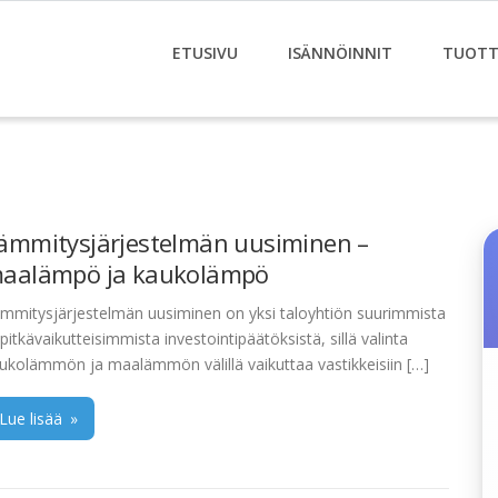
ETUSIVU
ISÄNNÖINNIT
TUOTT
ämmitysjärjestelmän uusiminen –
aalämpö ja kaukolämpö
mmitysjärjestelmän uusiminen on yksi taloyhtiön suurimmista
 pitkävaikutteisimmista investointipäätöksistä, sillä valinta
ukolämmön ja maalämmön välillä vaikuttaa vastikkeisiin […]
Lue lisää
»