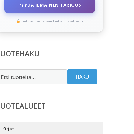
PYYDÄ ILMAINEN TARJOUS
Tietojasi käsitellään luottamuksellisesti
TUOTEHAKU
tsi:
HAKU
TUOTEALUEET
Kirjat