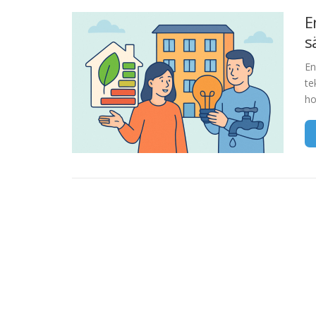
E
s
En
te
ho