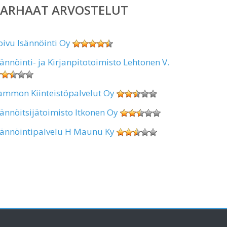
PARHAAT ARVOSTELUT
oivu Isännöinti Oy
sännöinti- ja Kirjanpitotoimisto Lehtonen V.
ammon Kiinteistöpalvelut Oy
sännöitsijätoimisto Itkonen Oy
sännöintipalvelu H Maunu Ky