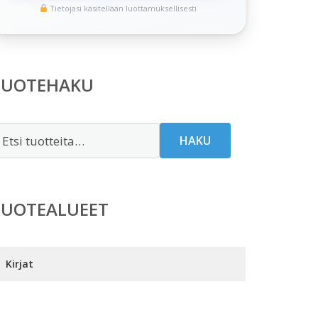
Tietojasi käsitellään luottamuksellisesti
TUOTEHAKU
tsi:
HAKU
TUOTEALUEET
Kirjat