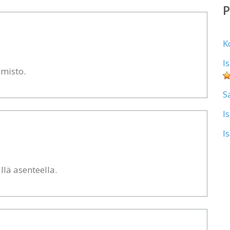
K
I
imisto.
S
I
I
lä asenteella.