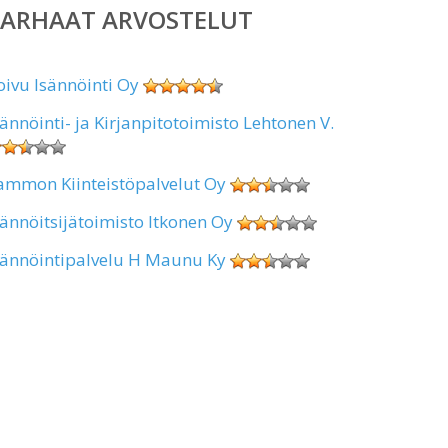
PARHAAT ARVOSTELUT
oivu Isännöinti Oy
sännöinti- ja Kirjanpitotoimisto Lehtonen V.
ammon Kiinteistöpalvelut Oy
sännöitsijätoimisto Itkonen Oy
sännöintipalvelu H Maunu Ky