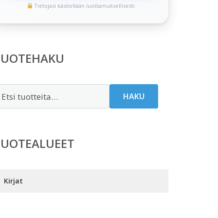
Tietojasi käsitellään luottamuksellisesti
TUOTEHAKU
tsi:
HAKU
TUOTEALUEET
Kirjat