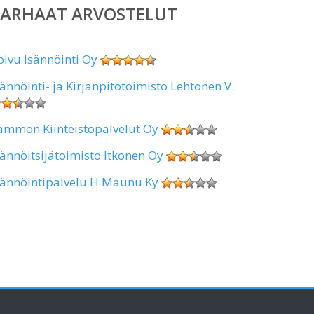
PARHAAT ARVOSTELUT
oivu Isännöinti Oy
sännöinti- ja Kirjanpitotoimisto Lehtonen V.
ammon Kiinteistöpalvelut Oy
sännöitsijätoimisto Itkonen Oy
sännöintipalvelu H Maunu Ky