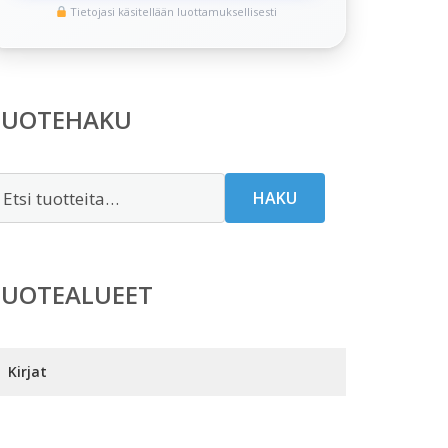
Tietojasi käsitellään luottamuksellisesti
TUOTEHAKU
tsi:
HAKU
TUOTEALUEET
Kirjat