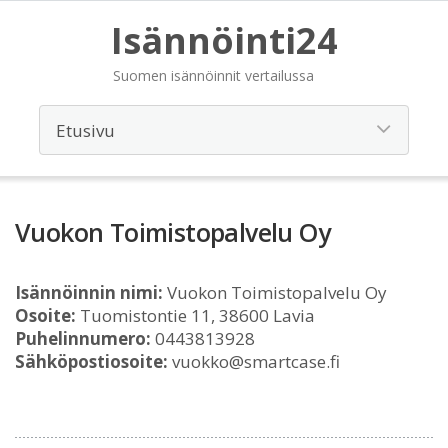
Isännöinti24
Suomen isännöinnit vertailussa
Vuokon Toimistopalvelu Oy
Isännöinnin nimi:
Vuokon Toimistopalvelu Oy
Osoite:
Tuomistontie 11, 38600 Lavia
Puhelinnumero:
0443813928
Sähköpostiosoite:
vuokko@smartcase.fi