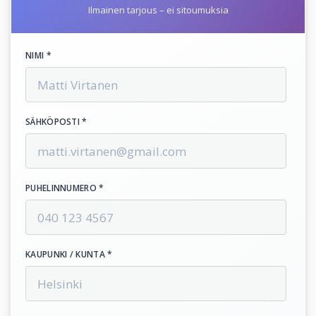
Ilmainen tarjous – ei sitoumuksia
NIMI *
SÄHKÖPOSTI *
PUHELINNUMERO *
KAUPUNKI / KUNTA *