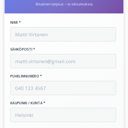
Ilmainen tarjous – ei sitoumuksia
NIMI *
SÄHKÖPOSTI *
PUHELINNUMERO *
KAUPUNKI / KUNTA *