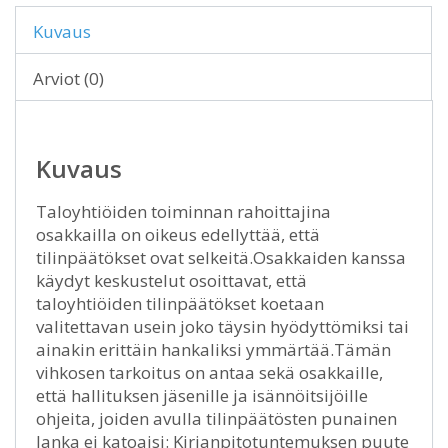
Kuvaus
Arviot (0)
Kuvaus
Taloyhtiöiden toiminnan rahoittajina
osakkailla on oikeus edellyttää, että
tilinpäätökset ovat selkeitä.Osakkaiden kanssa
käydyt keskustelut osoittavat, että
taloyhtiöiden tilinpäätökset koetaan
valitettavan usein joko täysin hyödyttömiksi tai
ainakin erittäin hankaliksi ymmärtää.Tämän
vihkosen tarkoitus on antaa sekä osakkaille,
että hallituksen jäsenille ja isännöitsijöille
ohjeita, joiden avulla tilinpäätösten punainen
lanka ei katoaisi: Kirjanpitotuntemuksen puute