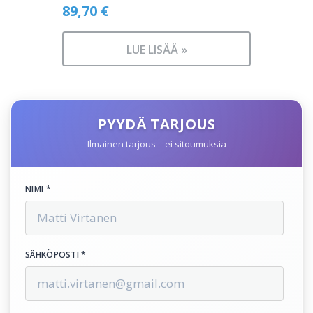
89,70
€
LUE LISÄÄ »
PYYDÄ TARJOUS
Ilmainen tarjous – ei sitoumuksia
NIMI *
SÄHKÖPOSTI *