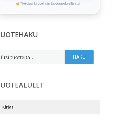
Tietojasi käsitellään luottamuksellisesti
TUOTEHAKU
tsi:
HAKU
TUOTEALUEET
Kirjat