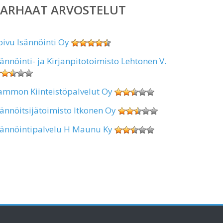
PARHAAT ARVOSTELUT
oivu Isännöinti Oy
sännöinti- ja Kirjanpitotoimisto Lehtonen V.
ammon Kiinteistöpalvelut Oy
sännöitsijätoimisto Itkonen Oy
sännöintipalvelu H Maunu Ky