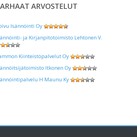
PARHAAT ARVOSTELUT
oivu Isännöinti Oy
sännöinti- ja Kirjanpitotoimisto Lehtonen V.
ammon Kiinteistöpalvelut Oy
sännöitsijätoimisto Itkonen Oy
sännöintipalvelu H Maunu Ky