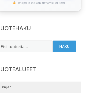
Tietojasi käsitellään luottamuksellisesti
TUOTEHAKU
tsi:
HAKU
TUOTEALUEET
Kirjat