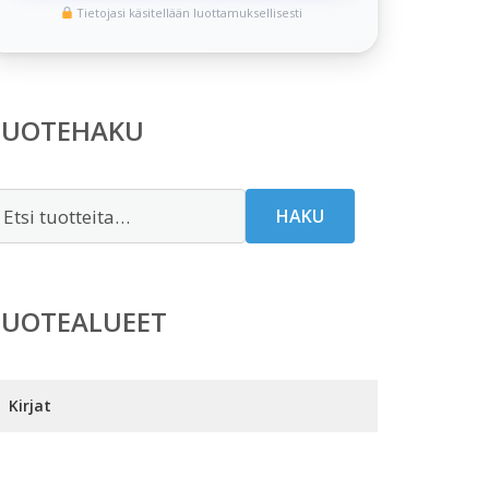
Tietojasi käsitellään luottamuksellisesti
TUOTEHAKU
tsi:
HAKU
TUOTEALUEET
Kirjat