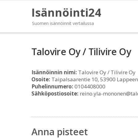
Isännöinti24
Suomen isännöinnit vertailussa
Talovire Oy / Tilivire Oy
Isännöinnin nimi:
Talovire Oy / Tilivire Oy
Osoite:
Taipalsaarentie 10, 53900 Lappeen
Puhelinnumero:
0104408000
Sähköpostiosoite:
reino.yla-mononen@talov
Anna pisteet