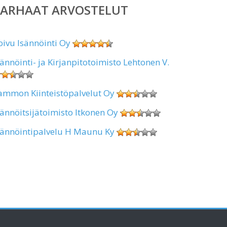
PARHAAT ARVOSTELUT
oivu Isännöinti Oy
sännöinti- ja Kirjanpitotoimisto Lehtonen V.
ammon Kiinteistöpalvelut Oy
sännöitsijätoimisto Itkonen Oy
sännöintipalvelu H Maunu Ky