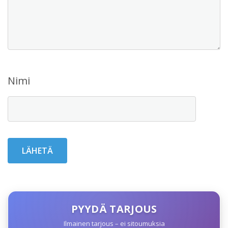
Nimi
PYYDÄ TARJOUS
Ilmainen tarjous – ei sitoumuksia