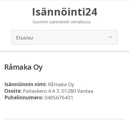
Isännöinti24
Suomen isännöinnit vertailussa
Råmaka Oy
Isännöinnin nimi:
Råmaka Oy
Osoite:
Pallaskero 4 A 3, 01280 Vantaa
Puhelinnumero:
0405676431