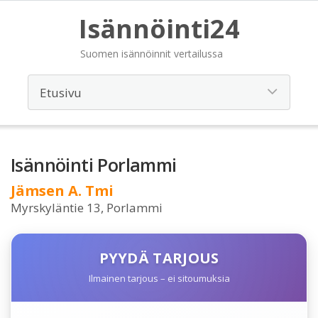
Isännöinti24
Suomen isännöinnit vertailussa
Isännöinti Porlammi
Jämsen A. Tmi
Myrskyläntie 13, Porlammi
PYYDÄ TARJOUS
Ilmainen tarjous – ei sitoumuksia