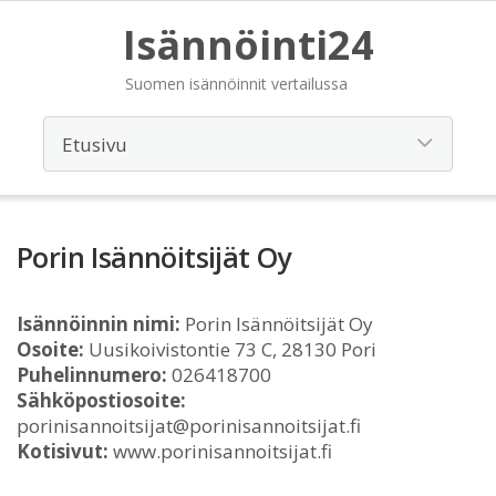
Isännöinti24
Suomen isännöinnit vertailussa
Porin Isännöitsijät Oy
Isännöinnin nimi:
Porin Isännöitsijät Oy
Osoite:
Uusikoivistontie 73 C, 28130 Pori
Puhelinnumero:
026418700
Sähköpostiosoite:
porinisannoitsijat@porinisannoitsijat.fi
Kotisivut:
www.porinisannoitsijat.fi