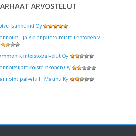
PARHAAT ARVOSTELUT
oivu Isännöinti Oy
sännöinti- ja Kirjanpitotoimisto Lehtonen V.
ammon Kiinteistöpalvelut Oy
sännöitsijätoimisto Itkonen Oy
sännöintipalvelu H Maunu Ky