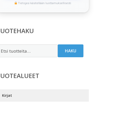
Tietojasi käsitellään luottamuksellisesti
TUOTEHAKU
tsi:
HAKU
TUOTEALUEET
Kirjat