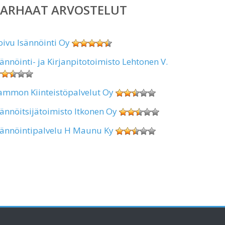
PARHAAT ARVOSTELUT
oivu Isännöinti Oy
sännöinti- ja Kirjanpitotoimisto Lehtonen V.
ammon Kiinteistöpalvelut Oy
sännöitsijätoimisto Itkonen Oy
sännöintipalvelu H Maunu Ky