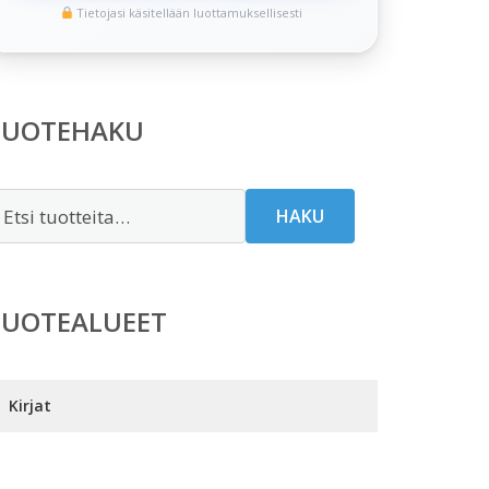
Tietojasi käsitellään luottamuksellisesti
TUOTEHAKU
tsi:
HAKU
TUOTEALUEET
Kirjat