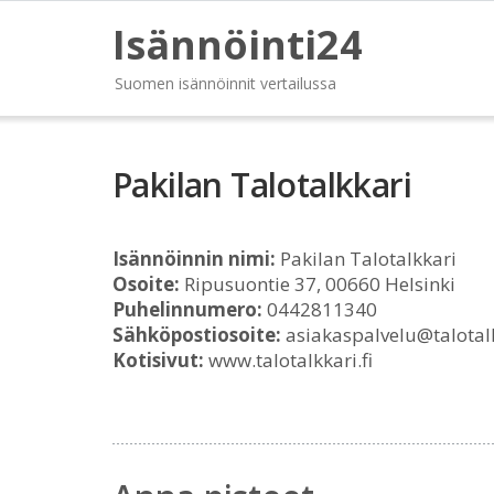
Isännöinti24
Suomen isännöinnit vertailussa
Pakilan Talotalkkari
Isännöinnin nimi:
Pakilan Talotalkkari
Osoite:
Ripusuontie 37, 00660 Helsinki
Puhelinnumero:
0442811340
Sähköpostiosoite:
asiakaspalvelu@talotalk
Kotisivut:
www.talotalkkari.fi