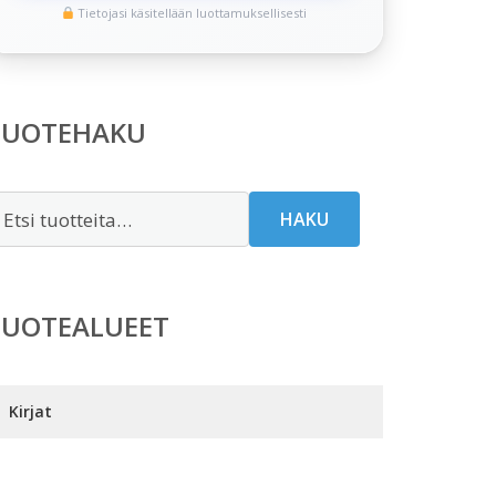
Tietojasi käsitellään luottamuksellisesti
TUOTEHAKU
tsi:
HAKU
TUOTEALUEET
Kirjat