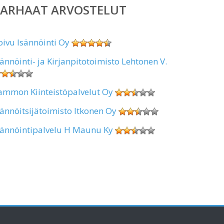
PARHAAT ARVOSTELUT
oivu Isännöinti Oy
sännöinti- ja Kirjanpitotoimisto Lehtonen V.
ammon Kiinteistöpalvelut Oy
sännöitsijätoimisto Itkonen Oy
sännöintipalvelu H Maunu Ky