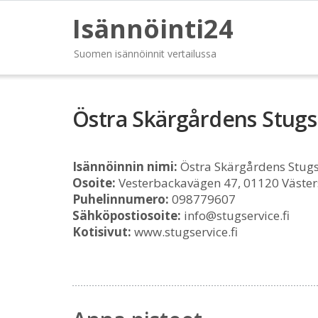
Isännöinti24
Suomen isännöinnit vertailussa
Östra Skärgårdens Stugs
Isännöinnin nimi:
Östra Skärgårdens Stugs
Osoite:
Vesterbackavägen 47, 01120 Väste
Puhelinnumero:
098779607
Sähköpostiosoite:
info@stugservice.fi
Kotisivut:
www.stugservice.fi