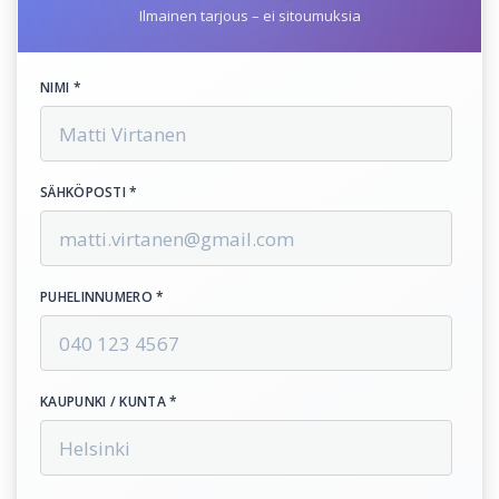
Ilmainen tarjous – ei sitoumuksia
NIMI *
SÄHKÖPOSTI *
PUHELINNUMERO *
KAUPUNKI / KUNTA *