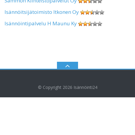
Sammon Kiinteistöpalvelut Oy
Isännöitsijätoimisto Itkonen Oy
Isännöintipalvelu H Maunu Ky
© Copyright 2026
Isännöinti24