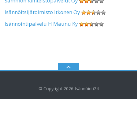
Sammon Kiinteistöpalvelut Oy
Isännöitsijätoimisto Itkonen Oy
Isännöintipalvelu H Maunu Ky
© Copyright 2026
Isännöinti24