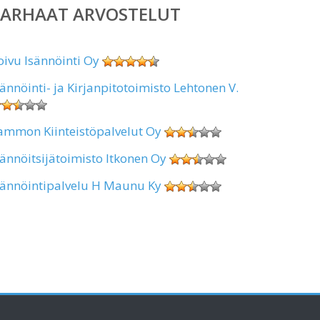
PARHAAT ARVOSTELUT
oivu Isännöinti Oy
sännöinti- ja Kirjanpitotoimisto Lehtonen V.
ammon Kiinteistöpalvelut Oy
sännöitsijätoimisto Itkonen Oy
sännöintipalvelu H Maunu Ky