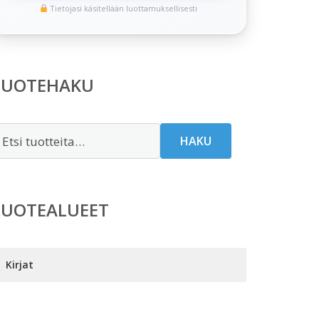
Tietojasi käsitellään luottamuksellisesti
TUOTEHAKU
tsi:
HAKU
TUOTEALUEET
Kirjat