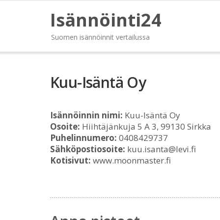
Isännöinti24
Suomen isännöinnit vertailussa
Kuu-Isäntä Oy
Isännöinnin nimi:
Kuu-Isäntä Oy
Osoite:
Hiihtäjänkuja 5 A 3, 99130 Sirkka
Puhelinnumero:
0408429737
Sähköpostiosoite:
kuu.isanta@levi.fi
Kotisivut:
www.moonmaster.fi