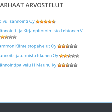
PARHAAT ARVOSTELUT
oivu Isännöinti Oy
sännöinti- ja Kirjanpitotoimisto Lehtonen V.
ammon Kiinteistöpalvelut Oy
sännöitsijätoimisto Itkonen Oy
sännöintipalvelu H Maunu Ky