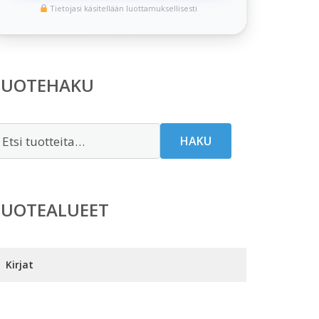
Tietojasi käsitellään luottamuksellisesti
TUOTEHAKU
tsi:
HAKU
TUOTEALUEET
Kirjat