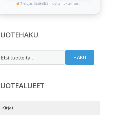
Tietojasi käsitellään luottamuksellisesti
TUOTEHAKU
tsi:
HAKU
TUOTEALUEET
Kirjat