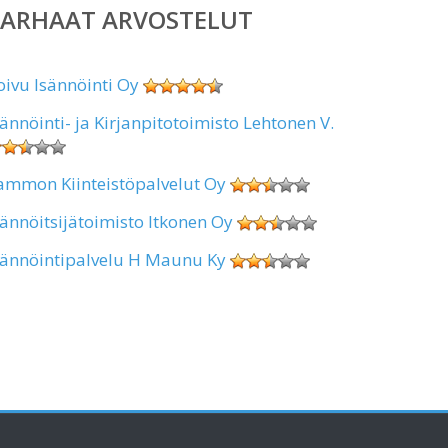
PARHAAT ARVOSTELUT
oivu Isännöinti Oy
sännöinti- ja Kirjanpitotoimisto Lehtonen V.
ammon Kiinteistöpalvelut Oy
sännöitsijätoimisto Itkonen Oy
sännöintipalvelu H Maunu Ky