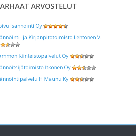
PARHAAT ARVOSTELUT
oivu Isännöinti Oy
sännöinti- ja Kirjanpitotoimisto Lehtonen V.
ammon Kiinteistöpalvelut Oy
sännöitsijätoimisto Itkonen Oy
sännöintipalvelu H Maunu Ky