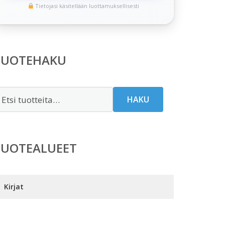
Tietojasi käsitellään luottamuksellisesti
TUOTEHAKU
tsi:
HAKU
TUOTEALUEET
Kirjat