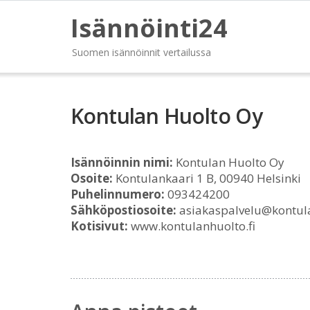
Isännöinti24
Suomen isännöinnit vertailussa
Kontulan Huolto Oy
Isännöinnin nimi:
Kontulan Huolto Oy
Osoite:
Kontulankaari 1 B, 00940 Helsinki
Puhelinnumero:
093424200
Sähköpostiosoite:
asiakaspalvelu@kontulan
Kotisivut:
www.kontulanhuolto.fi