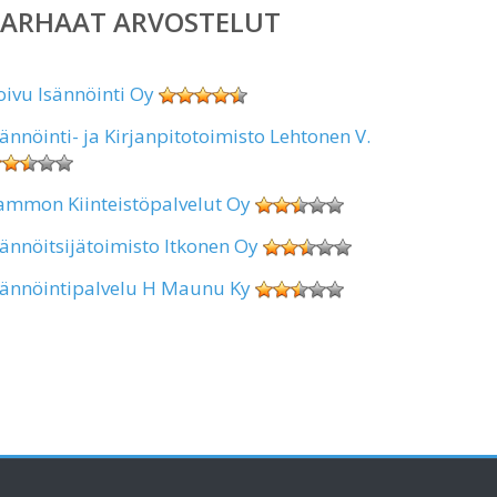
PARHAAT ARVOSTELUT
oivu Isännöinti Oy
sännöinti- ja Kirjanpitotoimisto Lehtonen V.
ammon Kiinteistöpalvelut Oy
sännöitsijätoimisto Itkonen Oy
sännöintipalvelu H Maunu Ky