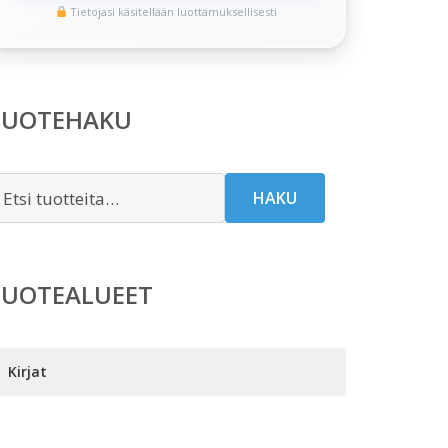
Tietojasi käsitellään luottamuksellisesti
TUOTEHAKU
tsi:
HAKU
TUOTEALUEET
Kirjat