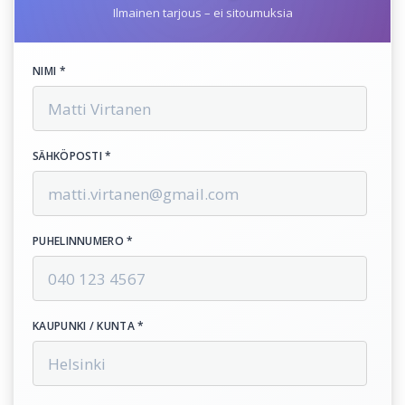
Ilmainen tarjous – ei sitoumuksia
NIMI *
SÄHKÖPOSTI *
PUHELINNUMERO *
KAUPUNKI / KUNTA *