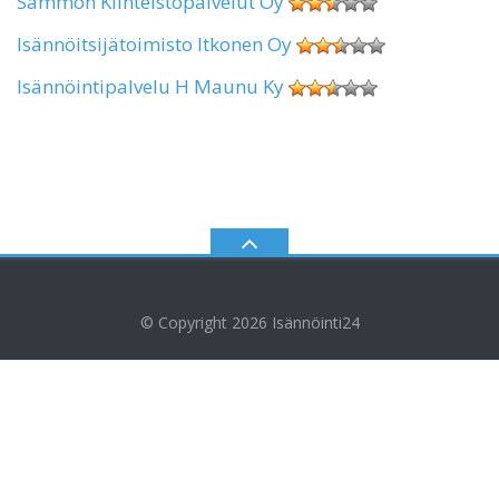
Sammon Kiinteistöpalvelut Oy
Isännöitsijätoimisto Itkonen Oy
Isännöintipalvelu H Maunu Ky
© Copyright 2026
Isännöinti24