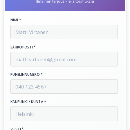
Ilmainen tarjous – ei sitoumuksia
NIMI *
SÄHKÖPOSTI *
PUHELINNUMERO *
KAUPUNKI / KUNTA *
VIESTI *