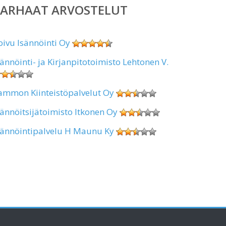
PARHAAT ARVOSTELUT
oivu Isännöinti Oy
sännöinti- ja Kirjanpitotoimisto Lehtonen V.
ammon Kiinteistöpalvelut Oy
sännöitsijätoimisto Itkonen Oy
sännöintipalvelu H Maunu Ky