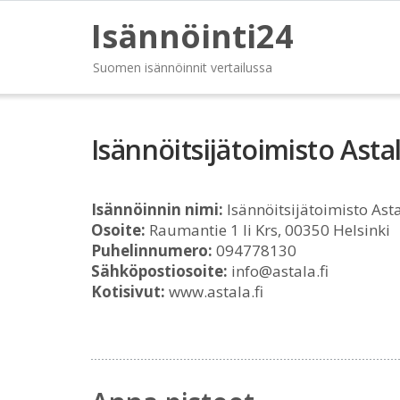
Isännöinti24
Suomen isännöinnit vertailussa
Isännöitsijätoimisto Ast
Isännöinnin nimi:
Isännöitsijätoimisto Ast
Osoite:
Raumantie 1 Ii Krs, 00350 Helsinki
Puhelinnumero:
094778130
Sähköpostiosoite:
info@astala.fi
Kotisivut:
www.astala.fi