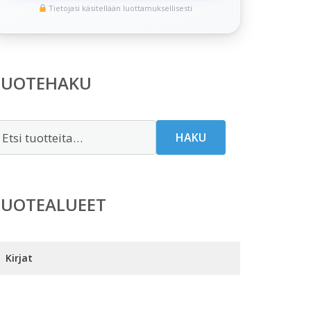
Tietojasi käsitellään luottamuksellisesti
TUOTEHAKU
tsi:
HAKU
TUOTEALUEET
Kirjat