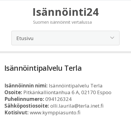
Isännöinti24
Suomen isännöinnit vertailussa
Isännöintipalvelu Terla
Isännöinnin nimi:
Isännöintipalvelu Terla
Osoite:
Pitkänkalliontanhua 6 A, 02170 Espoo
Puhelinnumero:
094126324
Sähköpostiosoite:
olli.laurila@terla.inet.fi
Kotisivut:
www.kymppiasunto.fi