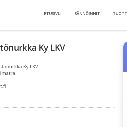
ETUSIVU
ISÄNNÖINNIT
TUOTT
istönurkka Ky LKV
istönurkka Ky LKV
 Imatra
.fi