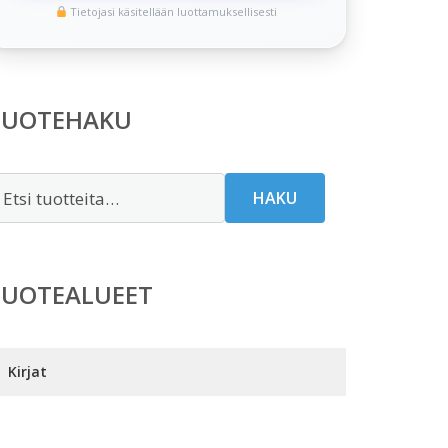
Tietojasi käsitellään luottamuksellisesti
TUOTEHAKU
tsi:
HAKU
TUOTEALUEET
Kirjat