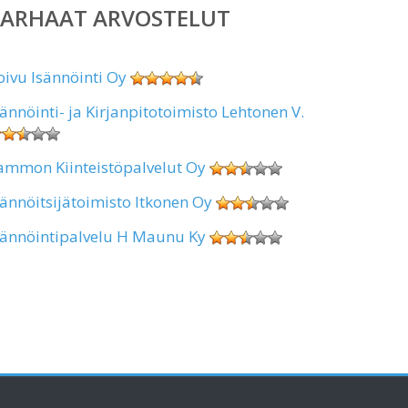
PARHAAT ARVOSTELUT
oivu Isännöinti Oy
sännöinti- ja Kirjanpitotoimisto Lehtonen V.
ammon Kiinteistöpalvelut Oy
sännöitsijätoimisto Itkonen Oy
sännöintipalvelu H Maunu Ky