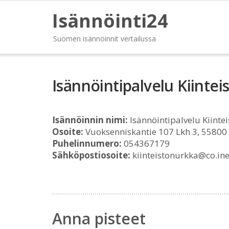
Isännöinti24
Suomen isännöinnit vertailussa
Isännöintipalvelu Kiinte
Isännöinnin nimi:
Isännöintipalvelu Kiinte
Osoite:
Vuoksenniskantie 107 Lkh 3, 55800
Puhelinnumero:
054367179
Sähköpostiosoite:
kiinteistonurkka@co.inet
Anna pisteet