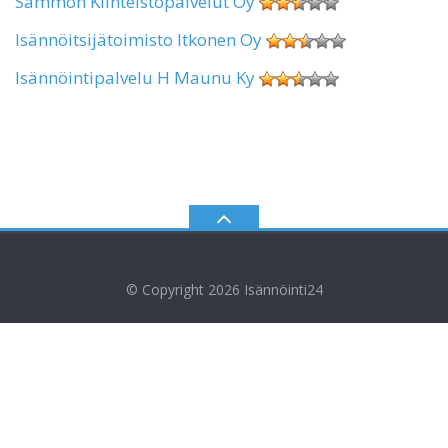
Sammon Kiinteistöpalvelut Oy
Isännöitsijätoimisto Itkonen Oy
Isännöintipalvelu H Maunu Ky
© Copyright 2026
Isännöinti24