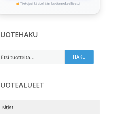
Tietojasi käsitellään luottamuksellisesti
TUOTEHAKU
tsi:
HAKU
TUOTEALUEET
Kirjat