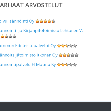
PARHAAT ARVOSTELUT
oivu Isännöinti Oy
sännöinti- ja Kirjanpitotoimisto Lehtonen V.
ammon Kiinteistöpalvelut Oy
sännöitsijätoimisto Itkonen Oy
sännöintipalvelu H Maunu Ky