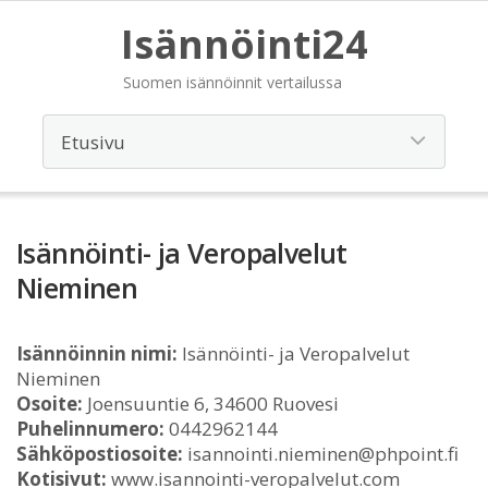
Isännöinti24
Suomen isännöinnit vertailussa
Isännöinti- ja Veropalvelut
Nieminen
Isännöinnin nimi:
Isännöinti- ja Veropalvelut
Nieminen
Osoite:
Joensuuntie 6, 34600 Ruovesi
Puhelinnumero:
0442962144
Sähköpostiosoite:
isannointi.nieminen@phpoint.fi
Kotisivut:
www.isannointi-veropalvelut.com