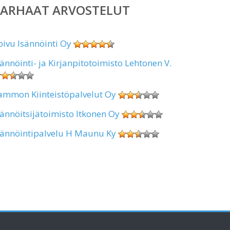
PARHAAT ARVOSTELUT
oivu Isännöinti Oy
sännöinti- ja Kirjanpitotoimisto Lehtonen V.
ammon Kiinteistöpalvelut Oy
sännöitsijätoimisto Itkonen Oy
sännöintipalvelu H Maunu Ky