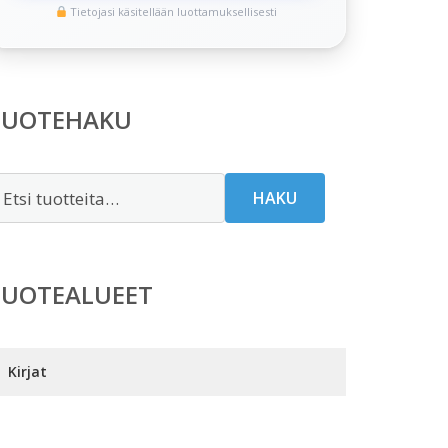
Tietojasi käsitellään luottamuksellisesti
TUOTEHAKU
tsi:
HAKU
TUOTEALUEET
Kirjat