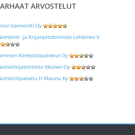
PARHAAT ARVOSTELUT
oivu Isännöinti Oy
sännöinti- ja Kirjanpitotoimisto Lehtonen V.
ammon Kiinteistöpalvelut Oy
sännöitsijätoimisto Itkonen Oy
sännöintipalvelu H Maunu Ky