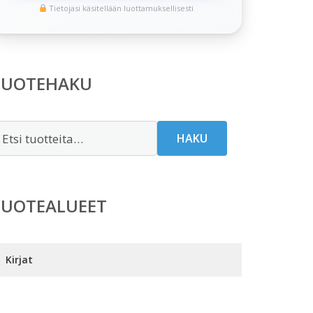
Tietojasi käsitellään luottamuksellisesti
TUOTEHAKU
tsi:
HAKU
TUOTEALUEET
Kirjat