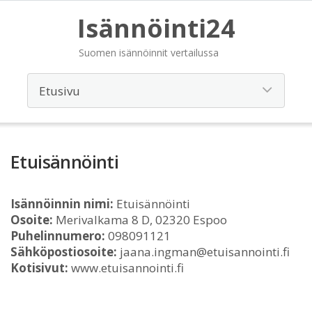
Isännöinti24
Suomen isännöinnit vertailussa
Etuisännöinti
Isännöinnin nimi:
Etuisännöinti
Osoite:
Merivalkama 8 D, 02320 Espoo
Puhelinnumero:
098091121
Sähköpostiosoite:
jaana.ingman@etuisannointi.fi
Kotisivut:
www.etuisannointi.fi