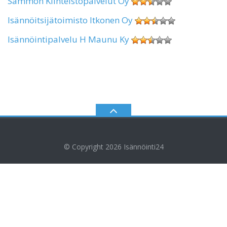
Sammon Kiinteistöpalvelut Oy
Isännöitsijätoimisto Itkonen Oy
Isännöintipalvelu H Maunu Ky
© Copyright 2026
Isännöinti24