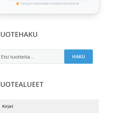
Tietojasi käsitellään luottamuksellisesti
TUOTEHAKU
tsi:
HAKU
TUOTEALUEET
Kirjat