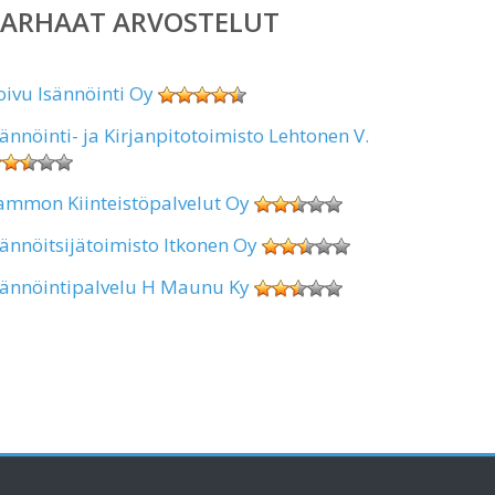
PARHAAT ARVOSTELUT
oivu Isännöinti Oy
sännöinti- ja Kirjanpitotoimisto Lehtonen V.
ammon Kiinteistöpalvelut Oy
sännöitsijätoimisto Itkonen Oy
sännöintipalvelu H Maunu Ky