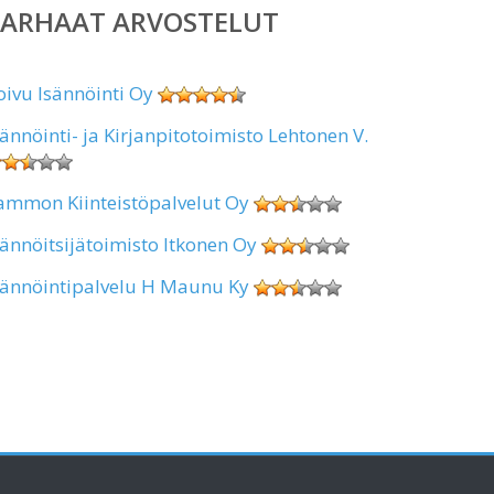
PARHAAT ARVOSTELUT
oivu Isännöinti Oy
sännöinti- ja Kirjanpitotoimisto Lehtonen V.
ammon Kiinteistöpalvelut Oy
sännöitsijätoimisto Itkonen Oy
sännöintipalvelu H Maunu Ky