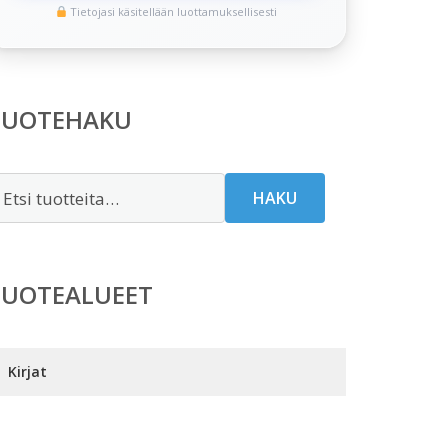
Tietojasi käsitellään luottamuksellisesti
TUOTEHAKU
tsi:
HAKU
TUOTEALUEET
Kirjat